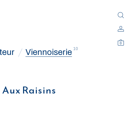
0
10
teur
Viennoiserie
 Aux Raisins