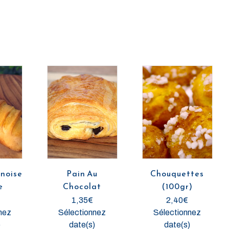
nnoise
Pain Au
Chouquettes
e
Chocolat
(100gr)
1,35
€
2,40
€
nez
Sélectionnez
Sélectionnez
)
date(s)
date(s)