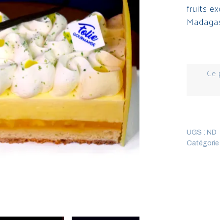
fruits e
Madagas
Ce 
UGS :
ND
Catégorie