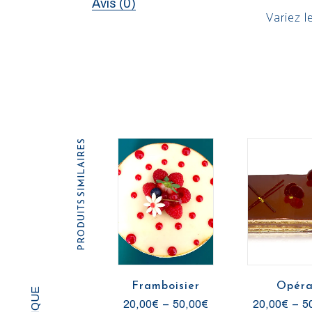
Avis (0)
Variez l
PRODUITS SIMILAIRES
Framboisier
Opér
P
20,00
€
–
50,00
€
20,00
€
–
5