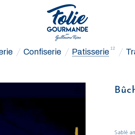
12
erie
Confiserie
Patisserie
Tr
Bûc
Sablé am