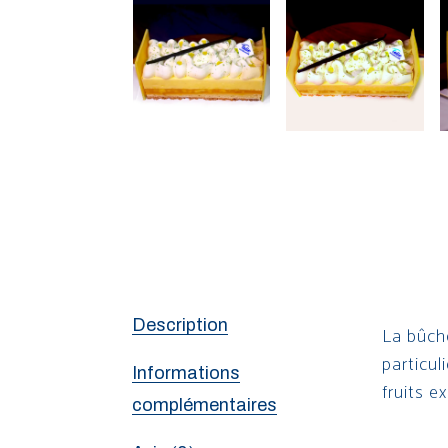
Description
La bûch
particu
Informations
fruits e
complémentaires