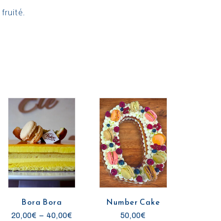
fruité.
Bora Bora
Number Cake
P
20,00
€
–
40,00
€
50,00
€