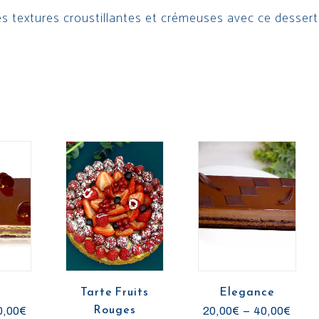
es textures croustillantes et crémeuses avec ce dessert 
a
Tarte Fruits
Elegance
Rouges
P
P
0,00
€
20,00
€
–
40,00
€