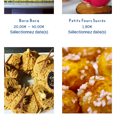
Bora Bora
Petits Fours Sucrés
P
20,00
€
–
40,00
€
1,80
€
l
C
Sélectionnez date(s)
Sélectionnez date(s)
a
e
g
p
e
r
d
o
e
d
p
u
r
i
i
t
x
a
p
:
l
2
u
0
s
,
i
0
e
0
u
€
r
à
s