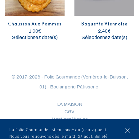
Chausson Aux Pommes
Baguette Viennoise
1,90
€
2,40
€
Sélectionnez date(s)
Sélectionnez date(s)
© 2017-2026 - Folie Gourmande (Verrières-le-Buisson,
91) - Boulangerie Pâtisserie.
LA MAISON
CGV
Mentions légales
COMMANDE
La Folie Gourmande est en congé du 3 au 24 aout.
CONTACT
Nous vous retrouvons dès le mardi 25 aout. Bel été